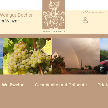
AGB / Impressum
Weingut Becher
vom Winzer
Weißweine
Geschenke und Präsente
Pric