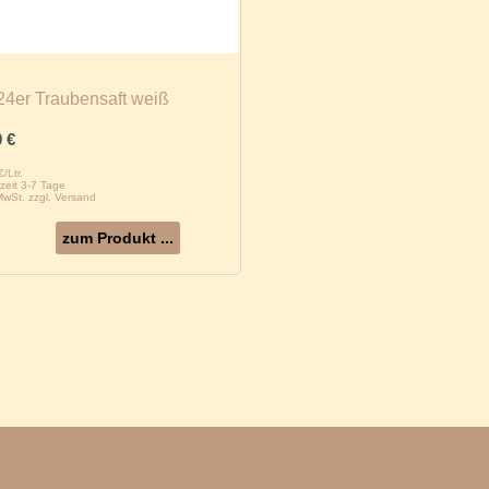
24er Traubensaft weiß
0
€
/Ltr.
rzeit 3-7 Tage
 MwSt. zzgl. Versand
zum Produkt ...