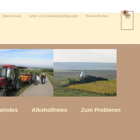
Datenschutz
Liefer und Zahlungsbedingungen
Barrierefreiheit
kelndes
Alkoholfreies
Zum Probieren