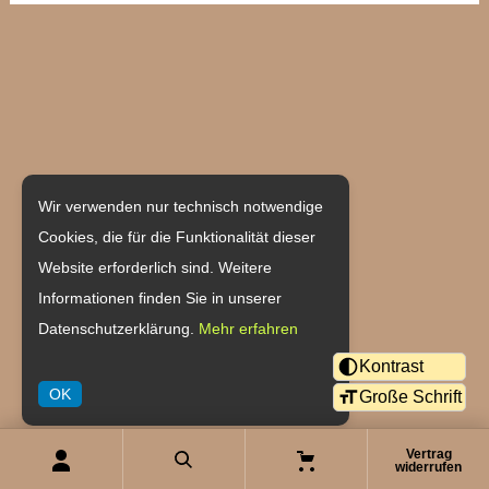
Weingut Becher
Wir verwenden nur technisch notwendige
Cookies, die für die Funktionalität dieser
Hauptstraße 55
Website erforderlich sind. Weitere
55237 Flonheim/Uffhofen
Informationen finden Sie in unserer
Datenschutzerklärung.
Mehr erfahren
Tel: 06734/6401
Kontrast
Fax: 06734/915834
OK
Große Schrift
eMail:
verkauf@weingut-becher.de
Copyright © 2026 Onlineshop Weingut Becher
Vertrag
Mein
Suche
Warenkorb
widerrufen
Konto