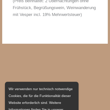
(Preis beinhaltet: 2 Übernachtungen ohne
Frühstück, Begrüßungswein, Weinwanderung
mit Vesper incl. 19% Mehrwertsteuer)
Weingut Becher
Wir verwenden nur technisch notwendige
Cookies, die für die Funktionalität dieser
Hauptstraße 55
Website erforderlich sind. Weitere
55237 Flonheim/Uffhofen
Informationen finden Sie in unserer