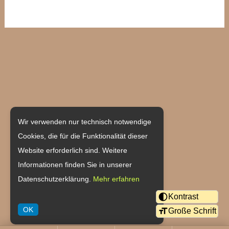
Weingut Becher
Wir verwenden nur technisch notwendige
Cookies, die für die Funktionalität dieser
Hauptstraße 55
Website erforderlich sind. Weitere
55237 Flonheim/Uffhofen
Informationen finden Sie in unserer
Datenschutzerklärung.
Mehr erfahren
Tel: 06734/6401
Kontrast
Fax: 06734/915834
OK
Große Schrift
eMail:
verkauf@weingut-becher.de