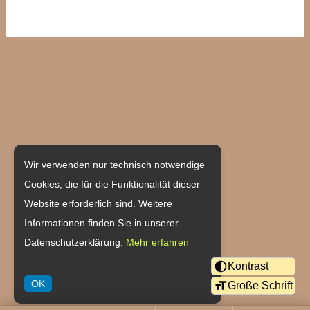
Weingut Becher
Wir verwenden nur technisch notwendige
Cookies, die für die Funktionalität dieser
Hauptstraße 55
Website erforderlich sind. Weitere
55237 Flonheim/Uffhofen
Informationen finden Sie in unserer
Datenschutzerklärung.
Mehr erfahren
Tel: 06734/6401
Kontrast
Fax: 06734/915834
OK
Große Schrift
eMail:
verkauf@weingut-becher.de