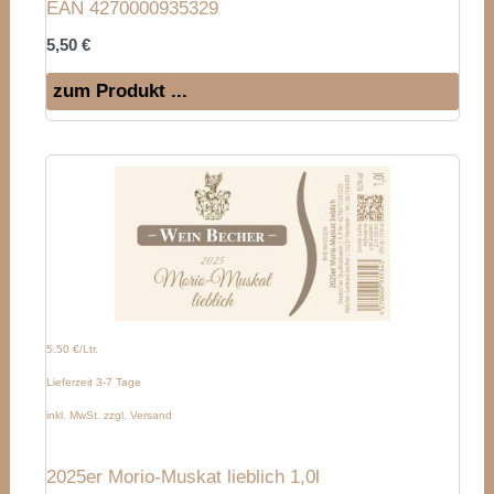
EAN 4270000935329
5,50
€
zum Produkt ...
5.50 €/Ltr.
Lieferzeit 3-7 Tage
inkl. MwSt. zzgl. Versand
2025er Morio-Muskat lieblich 1,0l