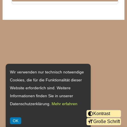
Weingut Becher
Wir verwenden nur technisch notwendige
Cookies, die für die Funktionalität dieser
Hauptstraße 55
Website erforderlich sind. Weitere
55237 Flonheim/Uffhofen
Informationen finden Sie in unserer
Datenschutzerklärung.
Mehr erfahren
Tel: 06734/6401
Kontrast
Fax: 06734/915834
OK
Große Schrift
eMail:
verkauf@weingut-becher.de