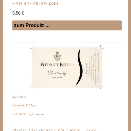
EAN 4270000935343
5,50
€
zum Produkt ...
8.00 €/Ltr.
Lieferzeit 3-7 Tage
inkl. MwSt. zzgl. Versand
2024er Chardonnay mal anders – süss