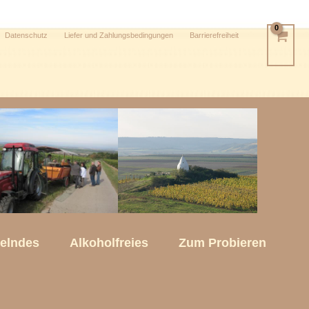
Datenschutz
Liefer und Zahlungsbedingungen
Barrierefreiheit
kelndes
Alkoholfreies
Zum Probieren