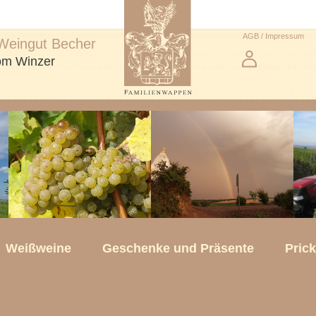
AGB / Impressum
Weingut Becher
vom Winzer
Weißweine
Geschenke und Präsente
Pric